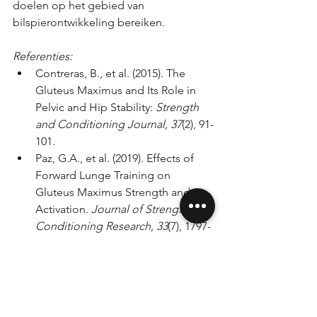
doelen op het gebied van 
bilspierontwikkeling bereiken.
Referenties:
Contreras, B., et al. (2015). The 
Gluteus Maximus and Its Role in 
Pelvic and Hip Stability: 
Strength 
and Conditioning Journal, 37
(2), 91-
101.
Paz, G.A., et al. (2019). Effects of 
Forward Lunge Training on 
Gluteus Maximus Strength and 
Activation. 
Journal of Strength and 
Conditioning Research, 33
(7), 1797-
1803.
Neto, W.K., et al. (2020). Effects of 
Different Resistance Training 
Frequencies on Gluteus Maximus 
Muscle Size and Strength. 
Journal 