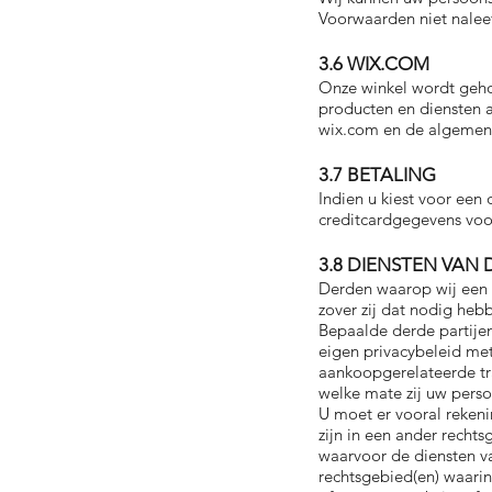
Voorwaarden niet naleef
3.6 WIX.COM
Onze winkel wordt geho
producten en diensten 
wix.com en de algemene
3.7 BETALING
Indien u kiest voor ee
creditcardgegevens voor
3.8 DIENSTEN VAN
Derden waarop wij een 
zover zij dat nodig hebb
Bepaalde derde partije
eigen privacybeleid met
aankoopgerelateerde tra
welke mate zij uw pers
U moet er vooral rekeni
zijn in een ander recht
waarvoor de diensten v
rechtsgebied(en) waarin 