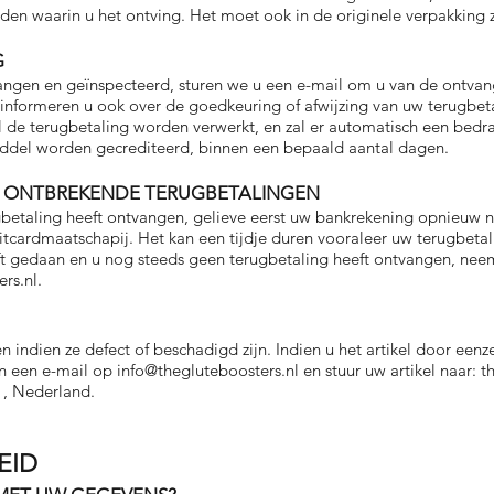
nden waarin u het ontving. Het moet ook in de originele verpakking z
G
angen en geïnspecteerd, sturen we u een e-mail om u van de ontvang
informeren u ook over de goedkeuring of afwijzing van uw terugbeta
 de terugbetaling worden verwerkt, en zal er automatisch een bedr
iddel worden gecrediteerd, binnen een bepaald aantal dagen.
OF ONTBREKENDE TERUGBETALINGEN
gbetaling heeft ontvangen, gelieve eerst uw bankrekening opnieuw 
tcardmaatschapij. Het kan een tijdje duren vooraleer uw terugbetalin
eft gedaan en u nog steeds geen terugbetaling heeft ontvangen, ne
rs.nl
.
en indien ze defect of beschadigd zijn. Indien u het artikel door eenz
an een e-mail op
info@thegluteboosters.nl
en stuur uw artikel naar: 
, Nederland.
EID