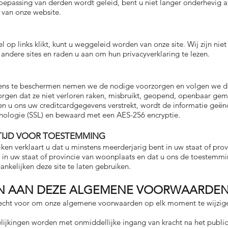
toepassing van derden wordt geleid, bent u niet langer onderhevig a
van onze website.
 op links klikt, kunt u weggeleid worden van onze site. Wij zijn nie
andere sites en raden u aan om hun privacyverklaring te lezen.
s te beschermen nemen we de nodige voorzorgen en volgen we de b
rgen dat ze niet verloren raken, misbruikt, geopend, openbaar gem
en u ons uw creditcardgegevens verstrekt, wordt de informatie geë
hnologie (SSL) en bewaard met een AES-256 encryptie.
TIJD VOOR TOESTEMMING
iken verklaart u dat u minstens meerderjarig bent in uw staat of pro
t in uw staat of provincie van woonplaats en dat u ons de toestem
ankelijken deze site te laten gebruiken.
EN AAN DEZE ALGEMENE VOORWAARDE
echt voor om onze algemene voorwaarden op elk moment te wijzigen
lijkingen worden met onmiddellijke ingang van kracht na het publi