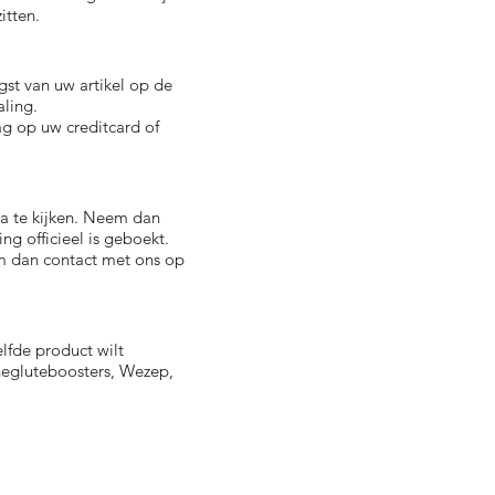
itten.
st van uw artikel op de
ling.
ag op uw creditcard of
na te kijken. Neem dan
g officieel is geboekt.
em dan contact met ons op
elfde product wilt
thegluteboosters, Wezep,