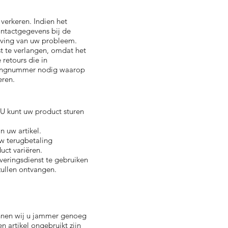
verkeren. Indien het
ontactgegevens bij de
jving van uw probleem.
t te verlangen, omdat het
retours die in
eningnummer nodig waarop
eren.
U kunt uw product sturen
n uw artikel.
w terugbetaling
uct variëren.
veringsdienst te gebruiken
zullen ontvangen.
unnen wij u jammer genoeg
 artikel ongebruikt zijn