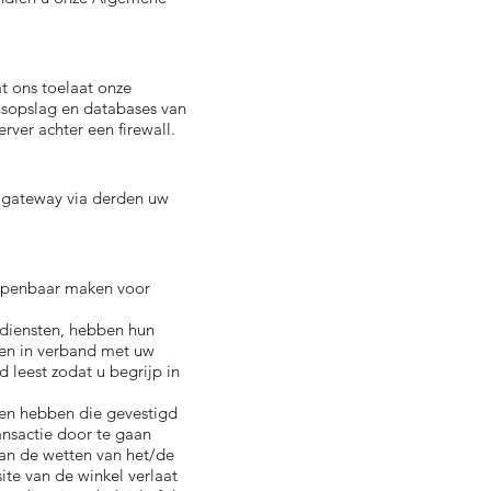
t ons toelaat onze
sopslag en databases van
ver achter een firewall.
e gateway via derden uw
 openbaar maken voor
ldiensten, hebben hun
ken in verband met uw
 leest zodat u begrijp in
iten hebben die gevestigd
ansactie door te gaan
an de wetten van het/de
site van de winkel verlaat