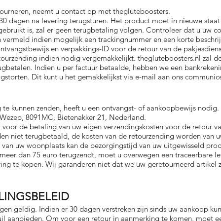
etourneren, neemt u contact op met thegluteboosters.
 30 dagen na levering terugsturen. Het product moet in nieuwe staat 
ebruikt is, zal er geen terugbetaling volgen. Controleer dat u uw c
n vermeld indien mogelijk een trackingnummer en een korte beschri
tvangstbewijs en verpakkings-ID voor de retour van de pakjesdiens
ourzending indien nodig vergemakkelijkt. thegluteboosters.nl zal de 
gbetalen. Indien u per factuur betaalde, hebben we een bankrek
gstorten. Dit kunt u het gemakkelijkst via e-mail aan ons communic
te kunnen zenden, heeft u een ontvangst- of aankoopbewijs nodig. 
, Wezep, 8091MC, Bietenakker 21, Nederland.
 voor de betaling van uw eigen verzendingskosten voor de retour va
en niet terugbetaald, de kosten van de retourzending worden van u
k van uw woonplaats kan de bezorgingstijd van uw uitgewisseld prod
n meer dan 75 euro terugzendt, moet u overwegen een traceerbare le
ring te kopen. Wij garanderen niet dat we uw geretourneerd artikel 
LINGSBELEID
gen geldig. Indien er 30 dagen verstreken zijn sinds uw aankoop k
uil aanbieden. Om voor een retour in aanmerking te komen, moet een