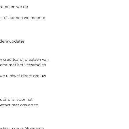
erzamelen we de
ter en komen we meer te
dere updates.
w creditcard, plaatsen van
stemt met het verzamelen
 we u ofwel direct om uw
oor ons, voor het
ntact met ons op te
indien u onze Algemene