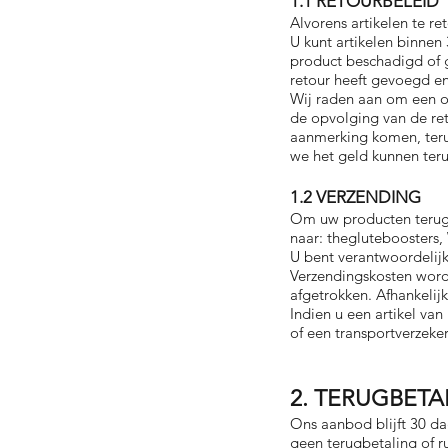
1.1 RETOURBELEID
Alvorens artikelen te r
U kunt artikelen binnen
product beschadigd of g
retour heeft gevoegd e
Wij raden aan om een on
de opvolging van de ret
aanmerking komen, teru
we het geld kunnen teru
1.2 VERZENDING
Om uw producten terug 
naar: thegluteboosters
U bent verantwoordelijk
Verzendingskosten word
afgetrokken. Afhankelij
Indien u een artikel va
of een transportverzeke
2. TERUGBETA
Ons aanbod blijft 30 da
geen terugbetaling of r