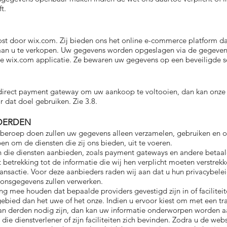
t.
st door wix.com. Zij bieden ons het online e-commerce platform da
aan u te verkopen. Uw gegevens worden opgeslagen via de gegeven
 wix.com applicatie. Ze bewaren uw gegevens op een beveiligde ser
n direct payment gateway om uw aankoop te voltooien, dan kan onz
 dat doel gebruiken. Zie 3.8.
 DERDEN
beroep doen zullen uw gegevens alleen verzamelen, gebruiken en
en om de diensten die zij ons bieden, uit te voeren.
n die diensten aanbieden, zoals payment gateways en andere betaa
 betrekking tot de informatie die wij hen verplicht moeten verstrek
nsactie. Voor deze aanbieders raden wij aan dat u hun privacybeleid
oonsgegevens zullen verwerken.
ng mee houden dat bepaalde providers gevestigd zijn in of facilite
sgebied dan het uwe of het onze. Indien u ervoor kiest om met een tr
an derden nodig zijn, dan kan uw informatie onderworpen worden a
die dienstverlener of zijn faciliteiten zich bevinden. Zodra u de web