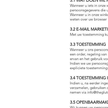
3.1 WAT DOEN WE
Wanneer u iets in onze
persoonsgegevens die u 
Wanneer u in onze wink
weten over uw browser 
3.2 E-MAIL MARKET
Met uw toestemming kun
3.3 TOESTEMMING
Wanneer u ons persoonsg
een order, regeling van
ervan en het gebruik voo
Indien we uw persoonsg
expliciete toestemming
3.4 TOESTEMMING 
Indien u, na eerder ing
verzamelen, gebruiken 
nemen via
info@theglut
3.5 OPENBAARMAK
Wij kunnen uw persoons