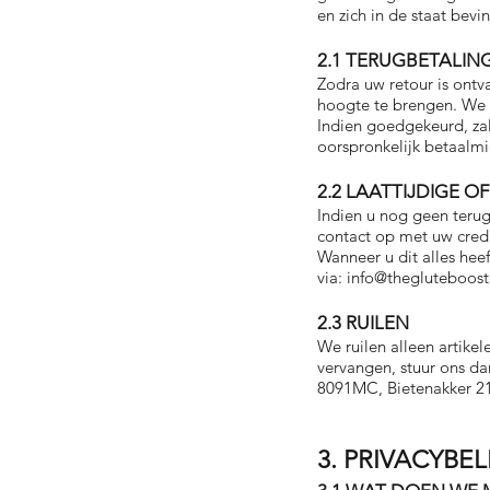
en zich in de staat bevi
2.1 TERUGBETALIN
Zodra uw retour is ontv
hoogte te brengen. We 
Indien goedgekeurd, zal
oorspronkelijk betaalm
2.2 LAATTIJDIGE 
Indien u nog geen teru
contact op met uw credi
Wanneer u dit alles he
via:
info@theglutebooste
2.3 RUILEN
We ruilen alleen artikel
vervangen, stuur ons d
8091MC, Bietenakker 21
3. PRIVACYBEL