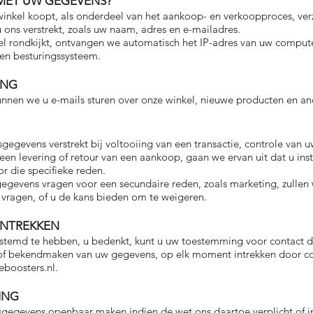
 MET UW GEGEVENS?
 winkel koopt, als onderdeel van het aankoop- en verkoopproces, v
ons verstrekt, zoals uw naam, adres en e-mailadres.
el rondkijkt, ontvangen we automatisch het IP-adres van uw compu
en besturingssysteem.
ING
nen we u e-mails sturen over onze winkel, nieuwe producten en an
egevens verstrekt bij voltooiing van een transactie, controle van u
 een levering of retour van een aankoop, gaan we ervan uit dat u in
r die specifieke reden.
egevens vragen voor een secundaire reden, zoals marketing, zullen
 vragen, of u de kans bieden om te weigeren.
INTREKKEN
estemd te hebben, u bedenkt, kunt u uw toestemming voor contact d
of bekendmaken van uw gegevens, op elk moment intrekken door co
eboosters.nl
.
ING
gegevens openbaar maken indien de wet ons daartoe verplicht of 